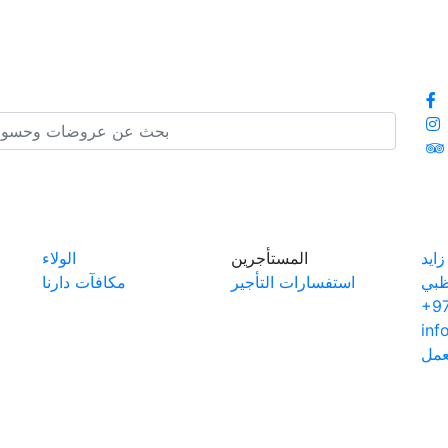
ايد
المستأجرين
الولاء
ظبي
استفسارات التأجير
مكافآت دارنا
+97
inf
عمل