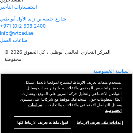
استفسارات التأجير
شارع خليفة بن زايد الأول,أبو ظبي
+971 (0)2 508 2400
info@wtcad.ae
ساعات العمل
© 2026 المركز التجاري العالمي أبوظبي ، كل الحقوق
محفوظة.
سياسة الخصوصية
الشروط والأحكام
نستخدم ملفات تعريف الارتباط للسماح لموقعنا بالعمل بشكل
صحيح، ولتخصيص المحتوى والإعلانات، ولتوفير ميزات وسائل
نحن نستخدم ملفات تعريف الارتباط لتحسين تجربتك ، وعلم اللاصقة
التواصل الاجتماعي ولتحليل حركة المرور على الموقع. ونشارك
، وإظهار الإعلانات ذات الصلة. من خلال الاستمرار في استخدام
أيضًا المعلومات حول استخدامك موقعنا مع شركائنا على مستوى
موقعنا ، فإنك توافق على استخدامنا لملفات تعريف الارتباط.
سياسة
وسائل التواصل الاجتماعي والإعلانات والتحليلات.
سياسات
الخصوصية
الخصوصية
إعدادات ملف تعريف الارتباط
قبول ملفات تعريف الارتباط كلها
لا ، أريد المزيد من المعلومات
قبول ملفات تعريف الارتباط