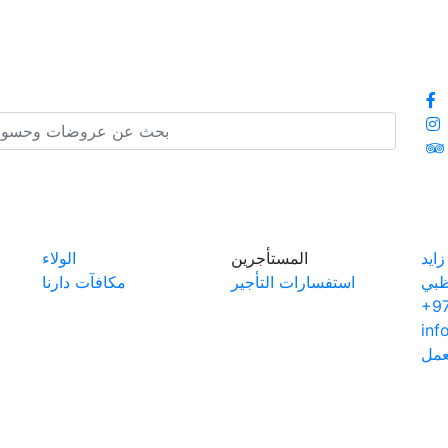
ايد
المستأجرين
الولاء
ظبي
استفسارات التأجير
مكافآت دارنا
+97
inf
عمل