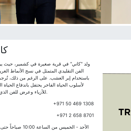
كا
ولد "كاني" في قرية صغيرة في كشمير، حيث يرم
الفن التقليدي المتمثل في نسج الأنماط الغري
باستخدام إبر العشب. على الرغم من ذلك، تُرجم
لأسلوب الحياة الفاخر يحتفل باندفاع الحياة ا
للأزياء وعرض للفن الذي يتسم بالتحدي.
+971 50 469 1308
+971 2 658 8701