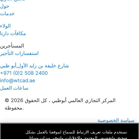
حول
خدمات
الولاء
مكافآت دارنا
المستأجرين
استفسارات التأجير
شارع خليفة بن زايد الأول,أبو ظبي
+971 (0)2 508 2400
info@wtcad.ae
ساعات العمل
© 2026 المركز التجاري العالمي أبوظبي ، كل الحقوق
محفوظة.
سياسة الخصوصية
الشروط والأحكام
نستخدم ملفات تعريف الارتباط للسماح لموقعنا بالعمل بشكل
صحيح، ولتخصيص المحتوى والإعلانات، ولتوفير ميزات وسائل