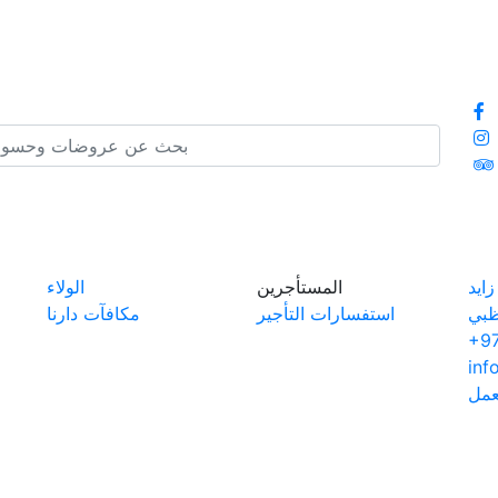
ايد
المستأجرين
الولاء
ظبي
استفسارات التأجير
مكافآت دارنا
+97
inf
عمل