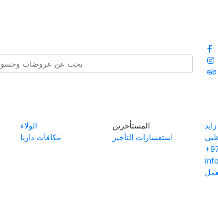
ايد
المستأجرين
الولاء
ظبي
استفسارات التأجير
مكافآت دارنا
+97
inf
عمل