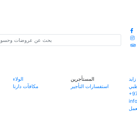
ايد
المستأجرين
الولاء
ظبي
استفسارات التأجير
مكافآت دارنا
+97
inf
عمل